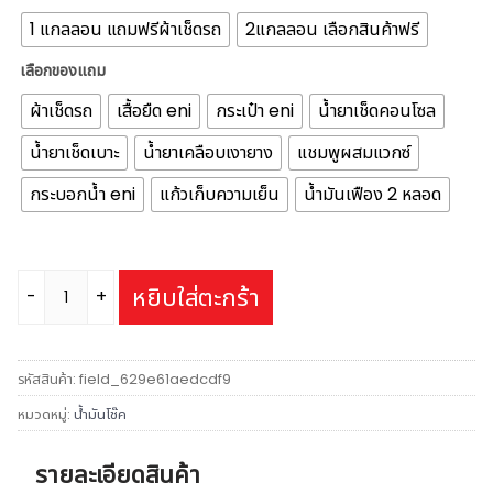
1 แกลลอน แถมฟรีผ้าเช็ดรถ
2แกลลอน เลือกสินค้าฟรี
เลือกของแถม
ผ้าเช็ดรถ
เสื้อยืด eni
กระเป๋า eni
น้ำยาเช็ดคอนโซล
น้ำยาเช็ดเบาะ
น้ำยาเคลือบเงายาง
แชมพูผสมแวกซ์
กระบอกน้ำ eni
แก้วเก็บความเย็น
น้ำมันเฟือง 2 หลอด
จำนวน
หยิบใส่ตะกร้า
น้ำ
มัน
โช๊
รหัสสินค้า:
field_629e61aedcdf9
คอัพ
หมวดหมู่:
น้ำมันโช๊ค
มอเตอร์ไซค์
ENI
รายละเอียดสินค้า
Fork