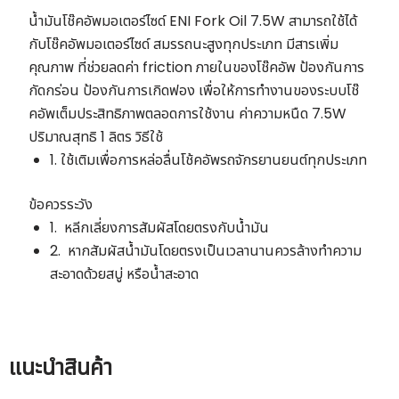
Oil
น้ำมันโช๊คอัพมอเตอร์ไซด์ ENI Fork Oil 7.5W สามารถใช้ได้
7.5W
กับโช๊คอัพมอเตอร์ไซด์ สมรรถนะสูงทุกประเภท มีสารเพิ่ม
ขนาด
คุณภาพ ที่ช่วยลดค่า friction ภายในของโช๊คอัพ ป้องกันการ
1
กัดกร่อน ป้องกันการเกิดฟอง เพื่อให้การทำงานของระบบโช๊
ลิตร
คอัพเต็มประสิทธิภาพตลอดการใช้งาน ค่าความหนืด 7.5W
ชิ้น
ปริมาณสุทธิ 1 ลิตร วิธีใช้
1. ใช้เติมเพื่อการหล่อลื่นโช้คอัพรถจักรยานยนต์ทุกประเภท
ข้อควรระวัง
ค้นหา
สำหรับ:
1. หลีกเลี่ยงการสัมผัสโดยตรงกับน้ำมัน
2. หากสัมผัสน้ำมันโดยตรงเป็นเวลานานควรล้างทำความ
ชื่อผู้ใช้หรือที่อยู่อีเมล
สะอาดด้วยสบู่ หรือน้ำสะอาด
รหัสผ่าน
แนะนำ
สินค้า
บันทึกการใช้งานของฉัน