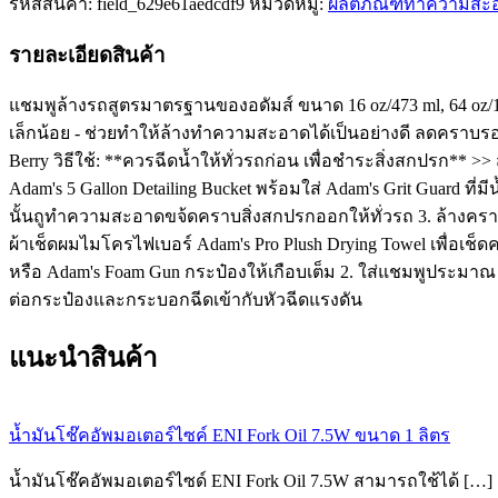
รหัสสินค้า:
field_629e61aedcdf9
หมวดหมู่:
ผลิตภัณฑ์ทำความสะ
Shampoo
16
รายละเอียดสินค้า
oz
473
ml
แชมพูล้างรถสูตรมาตรฐานของอดัมส์ ขนาด 16 oz/473 ml, 64 oz/1.75
ชิ้น
เล็กน้อย - ช่วยทำให้ล้างทำความสะอาดได้เป็นอย่างดี ลดคราบรอยข
Berry วิธีใช้: **ควรฉีดน้ำให้ทั่วรถก่อน เพื่อชำระสิ่งสกปรก** 
Adam's 5 Gallon Detailing Bucket พร้อมใส่ Adam's Grit Guard ท
นั้นถูทำความสะอาดขจ้ดคราบสิ่งสกปรกออกให้ทั่วรถ 3. ล้างครา
ผ้าเช็ดผมไมโครไฟเบอร์ Adam's Pro Plush Drying Towel เพื่อเ
หรือ Adam's Foam Gun กระป๋องให้เกือบเต็ม 2. ใส่แชมพูประมาณ 
ต่อกระป๋องและกระบอกฉีดเข้ากับหัวฉีดแรงดัน
แนะนำ
สินค้า
น้ำมันโช๊คอัพมอเตอร์ไซค์ ENI Fork Oil 7.5W ขนาด 1 ลิตร
น้ำมันโช๊คอัพมอเตอร์ไซด์ ENI Fork Oil 7.5W สามารถใช้ได้ […]