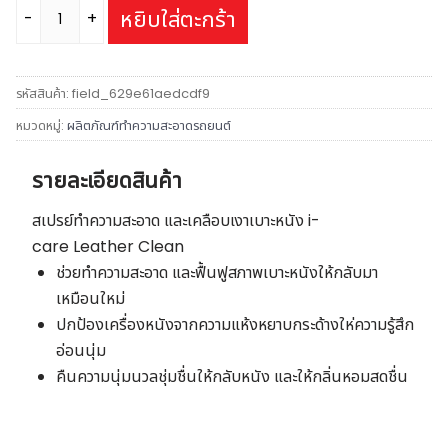
จำนวน
หยิบใส่ตะกร้า
i-
care
Leather
รหัสสินค้า:
field_629e61aedcdf9
Clean
หมวดหมู่:
ผลิตภัณฑ์ทำความสะอาดรถยนต์
ขนาด
500
รายละเอียดสินค้า
ml
ชิ้น
สเปรย์ทำความสะอาด และเคลือบเงาเบาะหนัง i-
care Leather Clean
ช่วยทำความสะอาด และฟื้นฟูสภาพเบาะหนังให้กลับมา
เหมือนใหม่
ปกป้องเครื่องหนังจากความแห้งหยาบกระด้างให่ความรู้สึก
อ่อนนุ่ม
คืนความนุ่มนวลชุ่มชื่นให้กลับหนัง และให้กลิ่นหอมสดชื่น