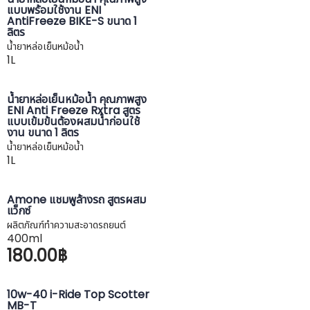
แบบพร้อมใช้งาน ENI
ค้นหา
AntiFreeze BIKE-S ขนาด 1
สำหรับ:
ลิตร
น้ำยาหล่อเย็นหม้อน้ำ
ชื่อผู้ใช้หรือที่อยู่อีเมล
1L
น้ำยาหล่อเย็นหม้อน้ำ คุณภาพสูง
รหัสผ่าน
ENI Anti Freeze Rxtra สูตร
แบบเข้มข้นต้องผสมน้ำก่อนใช้
งาน ขนาด 1 ลิตร
น้ำยาหล่อเย็นหม้อน้ำ
บันทึกการใช้งานของฉัน
1L
Amone แชมพูล้างรถ สูตรผสม
แว็กซ์
ผลิตภัณฑ์ทำความสะอาดรถยนต์
400ml
180.00฿
10w-40 i-Ride Top Scotter
MB-T